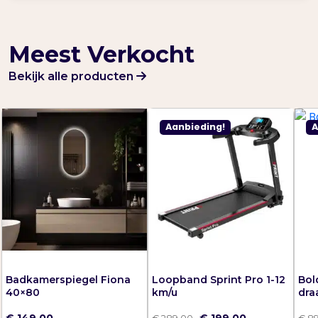
Meest Verkocht
Bekijk alle producten
Aanbieding!
A
Badkamerspiegel Fiona
Loopband Sprint Pro 1-12
Bol
40×80
km/u
dra
O
H