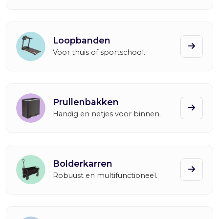
s
0
:
.
€
Loopbanden
2
Voor thuis of sportschool.
8
9
,
0
0
Prullenbakken
.
Handig en netjes voor binnen.
Bolderkarren
Robuust en multifunctioneel.