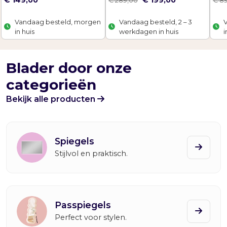
€
149,00
€
199,00
€
289,00
€
89
o
u
r
i
Vandaag besteld, morgen
Vandaag besteld, 2 – 3
s
d
in huis
werkdagen in huis
i
p
i
r
g
o
e
Blader door onze
n
p
categorieën
k
r
e
i
Bekijk alle producten
l
j
i
s
j
i
k
s
Spiegels
e
:
Stijlvol en praktisch.
p
€
r
i
1
j
9
s
9
Passpiegels
w
,
Perfect voor stylen.
a
0